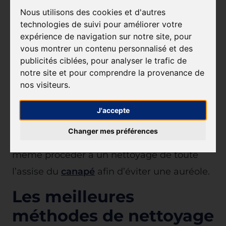
de votre
canapé en tissu
, pensez également
Nous utilisons des cookies et d'autres
à le tester sur une partie non-visible de
technologies de suivi pour améliorer votre
votre
canapé
en utilisant un chiffon que
expérience de navigation sur notre site, pour
vous montrer un contenu personnalisé et des
vous aurez préalablement imbibé de
publicités ciblées, pour analyser le trafic de
produit. Cela vous évitera de mauvaises
notre site et pour comprendre la provenance de
surprises par la suite.
nos visiteurs.
Enfin, sachez que même si vous avez une
J'accepte
seule tâche à nettoyer sur votre
canapé
,
Changer mes préférences
une fois celle-ci retirée, vous devrez tout de
même procéder à un nettoyage de toute
l’assise du
canapé
afin d’éviter une auréole.
Les meilleures
méthodes de nettoyage