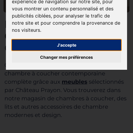
expérience de navigation sur notre site, pour
vous montrer un contenu personnalisé et des
publicités ciblées, pour analyser le trafic de
LA CHAMBRE À
notre site et pour comprendre la provenance de
nos visiteurs.
COUCHER
SELON
CHÂTEAU PRAYON
J'accepte
Changer mes préférences
Optimisez l'aménagement de votre
chambre à coucher contemporaine
complète grâce aux
meubles
sélectionnés
par Château Prayon. Vous trouverez dans
notre magasin de chambres à coucher, des
lits et autres accessoires de chambre
modernes et design.