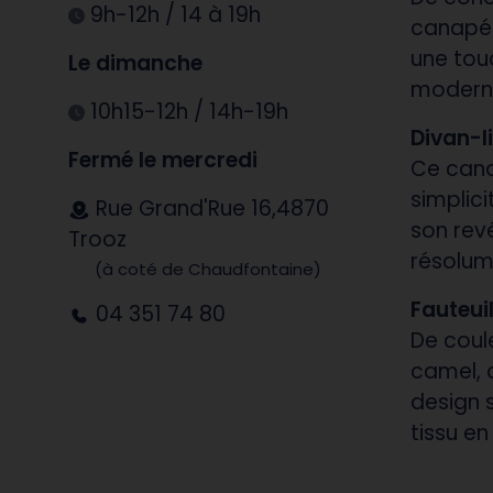
9h-12h / 14 à 19h
canapé
une tou
Le dimanche
moderni
10h15-12h / 14h-19h
Divan-l
Fermé le mercredi
Ce cana
simplic
Rue Grand'Rue 16,4870
son rev
Trooz
résolum
(à coté de Chaudfontaine)
Fauteui
04 351 74 80
De coul
camel, c
design 
tissu en