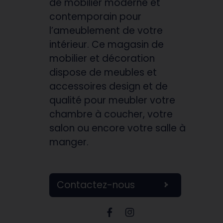
de mobilier moderne et
contemporain pour
l’ameublement de votre
intérieur. Ce magasin de
mobilier et décoration
dispose de meubles et
accessoires design et de
qualité pour meubler votre
chambre à coucher, votre
salon ou encore votre salle à
manger.
Contactez-nous
Page Facebook Château
Page Instagram Châ