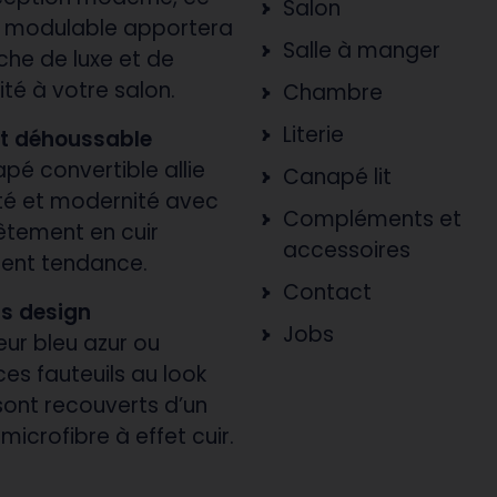
Salon
 modulable apportera
Salle à manger
che de luxe et de
té à votre salon.
Chambre
Literie
it déhoussable
pé convertible allie
Canapé lit
ité et modernité avec
Compléments et
êtement en cuir
accessoires
ent tendance.
Contact
ls design
Jobs
eur bleu azur ou
es fauteuils au look
sont recouverts d’un
 microfibre à effet cuir.