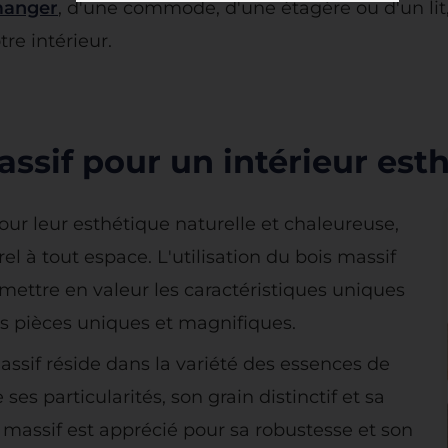
manger
, d'une commode, d'une étagère ou d'un lit
re intérieur.
ssif pour un intérieur esth
ur leur esthétique naturelle et chaleureuse,
 à tout espace. L'utilisation du bois massif
mettre en valeur les caractéristiques uniques
es pièces uniques et magnifiques.
ssif réside dans la variété des essences de
es particularités, son grain distinctif et sa
 massif est apprécié pour sa robustesse et son