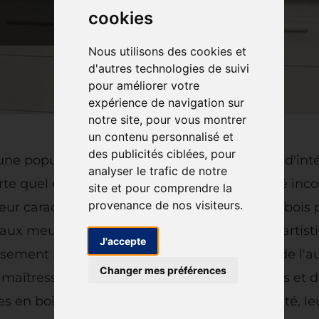
cookies
Nous utilisons des cookies et
d'autres technologies de suivi
pour améliorer votre
expérience de navigation sur
notre site, pour vous montrer
un contenu personnalisé et
des publicités ciblées, pour
 popularité croissante dans la décoration d'intérie
analyser le trafic de notre
rte quel espace, tout en offrant une longévité in
site et pour comprendre la
provenance de nos visiteurs.
leur caractère distinctif. Chaque morceau de bois 
 aux meubles en bois massif une dimension artistiqu
J'accepte
ssement naturel qui ajoutent de la valeur et de l'a
Changer mes préférences
maîtresse à part entière, chargée d'émotions et de
 en bois massif qui captivent par leur beauté, leu