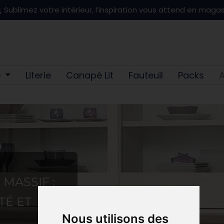
Sublimez votre intérieur, l’inspiration vous attend en magas
e
Literie
Canapé Lit
Fauteuil
Packs
A
MASSIF :
TÉ ET
Nous utilisons des