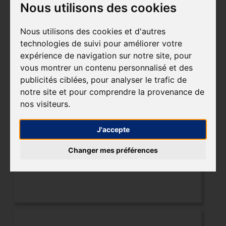
Nous utilisons des cookies
meubles comme les fauteuils, tapis, table
basse et autres éléments de rangement
Nous utilisons des cookies et d'autres
technologies de suivi pour améliorer votre
viendront s’accorder avec cette pièce
expérience de navigation sur notre site, pour
maîtresse.
vous montrer un contenu personnalisé et des
publicités ciblées, pour analyser le trafic de
notre site et pour comprendre la provenance de
nos visiteurs.
J'accepte
Changer mes préférences