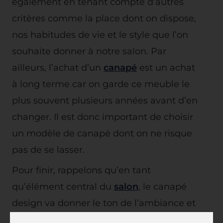
également en tenant compte d’autres
critères comme la place dont on dispose,
nos habitudes de vie et le style que l’on
souhaite donner à notre salon. Par
ailleurs, l’achat d’un
canapé
est un achat
à long terme car on garde ce meuble le
plus souvent plusieurs années avant d’en
changer. Il est donc important de choisir
un modèle de canapé dont on ne risque
pas de se lasser.
Pour finir, rappelons qu’en tant
qu’élément central du
salon
, le canapé
design va donner le ton de l’ambiance et
du style de cette pièce. Les autres