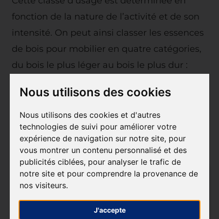
Cette classe d’usage est déterminée en
fonction de la nature de l’activité et de son
intensité. On peut ainsi classer les essences
de bois pour mobilier en quatre catégories,
du bois le plus léger au bois le plus dur :
Le peuplier, le pin, l’aulne et le sapin
Nous utilisons des cookies
Le bouleau, le noyer et le teck
Nous utilisons des cookies et d'autres
Le chêne, l’orme, l’acacia et le frêne
technologies de suivi pour améliorer votre
expérience de navigation sur notre site, pour
Le wengé, l’azobé et l’acacia foncé
vous montrer un contenu personnalisé et des
publicités ciblées, pour analyser le trafic de
notre site et pour comprendre la provenance de
nos visiteurs.
J'accepte