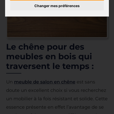
Changer mes préférences
Le chêne pour des
meubles en bois qui
traversent le temps :
Un
meuble de salon en chêne
est sans
doute un excellent choix si vous recherchez
un mobilier à la fois résistant et solide. Cette
essence présente en effet l’avantage de se