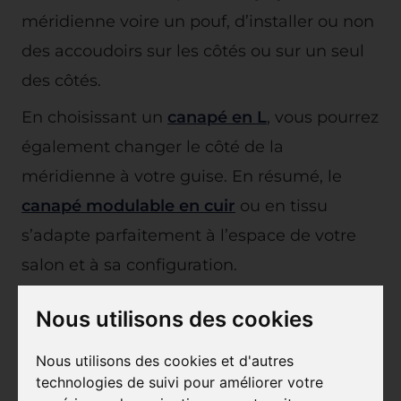
méridienne voire un pouf, d’installer ou non
des accoudoirs sur les côtés ou sur un seul
des côtés.
En choisissant un
canapé en L
, vous pourrez
également changer le côté de la
méridienne à votre guise. En résumé, le
canapé modulable en cuir
ou en tissu
s’adapte parfaitement à l’espace de votre
salon et à sa configuration.
Certains magasins comme
Château Prayon
Nous utilisons des cookies
sont spécialisés dans le mobilier design et
contemporain et vous permettra de trouver
Nous utilisons des cookies et d'autres
technologies de suivi pour améliorer votre
facilement un canapé modulable