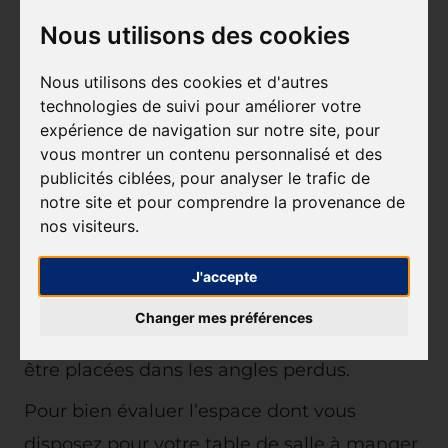
table de salle à manger car il existe
Nous utilisons des cookies
aujourd’hui des modèles de tables
Nous utilisons des cookies et d'autres
modulables et qui ne prennent donc que
technologies de suivi pour améliorer votre
peu d’espace tout en permettant de
expérience de navigation sur notre site, pour
vous montrer un contenu personnalisé et des
recevoir des convives en augmentant sa
publicités ciblées, pour analyser le trafic de
longueur quand cela est nécessaire.
notre site et pour comprendre la provenance de
nos visiteurs.
Evitez également les tables rondes ou
ovales pour les petits espaces et privilégiez
J'accepte
les tables de salle à manger carré ou
Changer mes préférences
rectangulaires qui pourront par exemple
être placées dans les angles perdus.
Pour bien évaluer l’espace dont vous
disposez pour votre table de salle à manger,