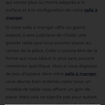
qui seront plus ou moins adaptés à la
surface et à la configuration de votre
salle à
manger
.
Si votre salle à manger offre un grand
espace, il sera judicieux de choisir une
grande table que vous pourrez placer au
centre de la pièce. Celle-ci pourra être de la
forme qui vous séduit le plus sans aucune
contrainte spécifique. Mais si vous disposez
de peu d’espace dans votre
salle à manger
,
vous devrez bien entendu opter pour un
modèle de table vous offrant un gain de
place. Mais cela ne signifie pas pour autant
que vous devez vous contenter d’une petite